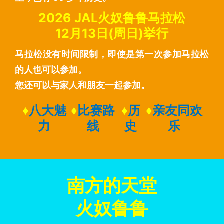
2026 JAL火奴鲁鲁马拉松
12月13日(周日)挙行
马拉松没有时间限制，即使是第一次参加马拉松
的人也可以参加。
您还可以与家人和朋友一起参加。
♦
八大魅
♦
比赛路
♦
历
♦
亲友同欢
力
线
史
乐
南方的天堂
火奴鲁鲁