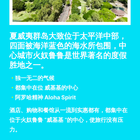
夏威夷群岛大致位于太平洋中部，
四面被海洋蓝色的海水所包围，中
心城市火奴鲁鲁是世界著名的度假
胜地之一。
・
独一无二的气候
・
都集中在位 威基基的中心
・
阿罗哈精神 Aloha Spirit
酒店、购物和餐馆从一流到实惠都有，都集中在
位于火奴鲁鲁 “威基基 “的中心，使旅行没有压
力。