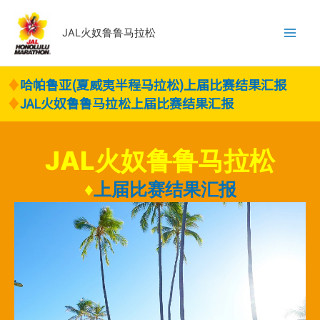
内
容
JAL火奴鲁鲁马拉松
を
ス
キ
♦
哈帕鲁亚(夏威夷半程马拉松)上届比赛结果汇报
ッ
♦
JAL火奴鲁鲁马拉松上届比赛结果汇报
プ
JAL火奴鲁鲁马拉松
♦
上届比赛结果汇报